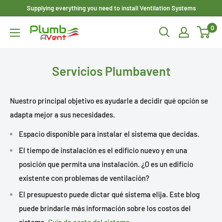
Ir
Supplying everything you need to install Ventilation Systems
directamente
0
Plumbavent
al
Ltd
contenido
Servicios Plumbavent
Nuestro principal objetivo es ayudarle a decidir qué opción se
adapta mejor a sus necesidades.
Espacio disponible para instalar el sistema que decidas.
El tiempo de instalación es el edificio nuevo y en una
posición que permita una instalación. ¿O es un edificio
existente con problemas de ventilación?
El presupuesto puede dictar qué sistema elija. Este blog
puede brindarle más información sobre los costos del
sistema.
Guía de coste del sistema
.