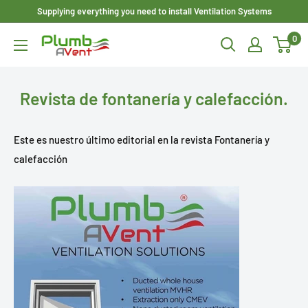
Ir
Supplying everything you need to install Ventilation Systems
directamente
0
Plumbavent
al
Ltd
contenido
Revista de fontanería y calefacción.
Este es nuestro último editorial en la revista Fontanería y
calefacción