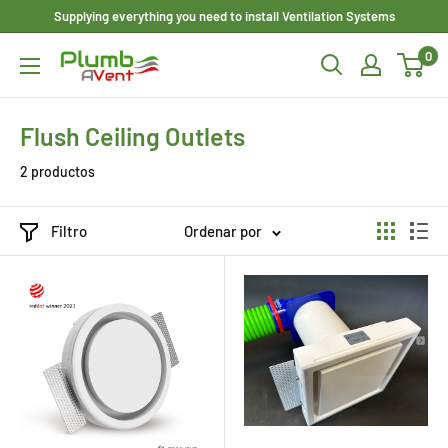
Ir
Supplying everything you need to install Ventilation Systems
directamente
0
Plumbavent
al
Ltd
contenido
Flush Ceiling Outlets
2 productos
Filtro
Ordenar por