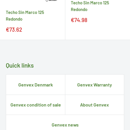
Techo Sin Marco 125
Redondo
Techo Sin Marco 125
Redondo
Precio
€74.98
de
Precio
€73.62
venta
de
venta
Quick links
Genvex Denmark
Genvex Warranty
Genvex condition of sale
About Genvex
Genvex news